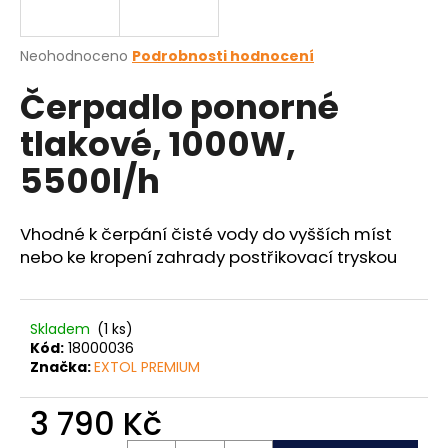
a
j
Průměrné
Neohodnoceno
Podrobnosti hodnocení
í
hodnocení
Čerpadlo ponorné
produktu
t
je
?
tlakové, 1000W,
0,0
z
5500l/h
5
hvězdiček.
Vhodné k čerpání čisté vody do vyšších míst
HLEDAT
nebo ke kropení zahrady postřikovací tryskou
D
Skladem
(1 ks)
o
Kód:
18000036
p
Značka:
EXTOL PREMIUM
o
r
3 790 Kč
u
Měrná