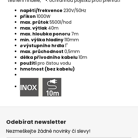
těsnění hřídele, * •: ochrannou pojistku proti přehřátí
napětí/frekvence
230V/50Hz
příkon
1000W
max. průtok
5500l/hod
max. výtlak
40m
max. hloubka ponoru
7m
min. výška hladiny
110mm
⌀ výstupního hrdla
1"
max. průchodnost
0,5mm
délka přívodního kabelu
10m
použití
pro čistou vodu
hmotnost (bez kabelu)
Z
á
Odebírat newsletter
p
Nezmeškejte žádné novinky či slevy!
a