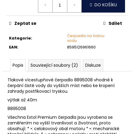
č
DO KOŠÍKU
cena:
u
j
e
Zeptat se
Sdílet
m
e
Čerpadla na čistou
Kategorie
:
vodu
EAN
:
8595126961660
NÝT
TRHACÍ
PRŮMĚR
Popis
Související soubory (2)
Diskuze
NÝTU
6MM
AL/ST
Tlakové vícestupňové čerpadlo 8895008 vhodné k
1,50
čerpání čisté vody do vyšších míst nebo ke kropení
Kč
zahrady postřikovací tryskou.
výtlak až 40m
8895008
Všechna Extol Premium čerpadla jsou vyrobena se
zaměřením na vyšší trvanlivost a životnost, proto
obsahují: * •: celokovový obal motoru * •: mechanické