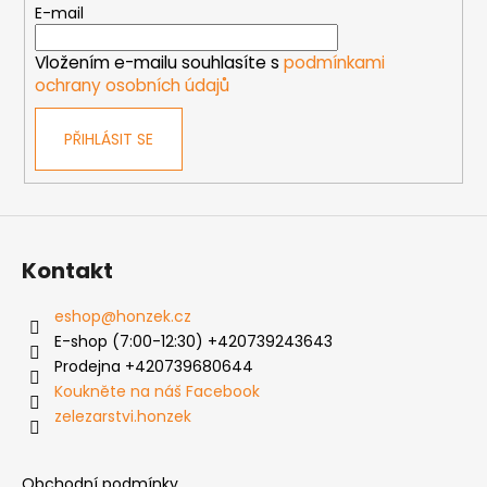
t
E-mail
í
Vložením e-mailu souhlasíte s
podmínkami
ochrany osobních údajů
PŘIHLÁSIT SE
Kontakt
eshop
@
honzek.cz
E-shop (7:00-12:30) +420739243643
Prodejna +420739680644
Koukněte na náš Facebook
zelezarstvi.honzek
Obchodní podmínky