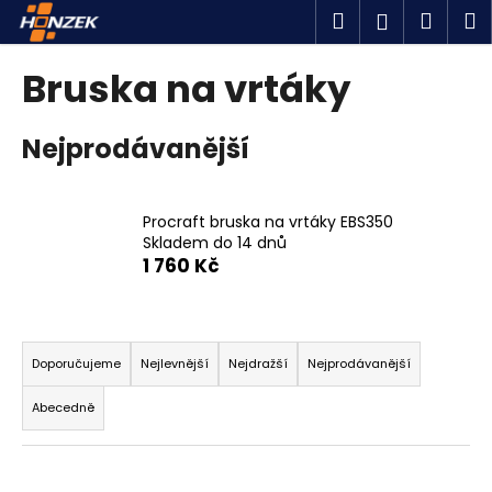
K
Přejít
Hledat
Náku
M
Přihlášen
na
o
obsah
Zpět
Zpět
košík
š
Bruska na vrtáky
í
C
k
Nejprodávanější
o
p
o
Procraft bruska na vrtáky EBS350
t
Skladem do 14 dnů
ř
1 760 Kč
e
b
Ř
u
a
Doporučujeme
Nejlevnější
Nejdražší
Nejprodávanější
j
z
e
Abecedně
e
t
n
e
í
n