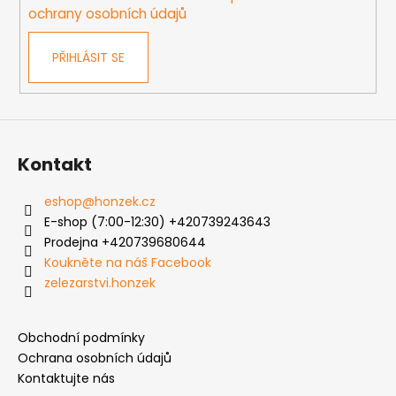
r
ochrany osobních údajů
v
k
PŘIHLÁSIT SE
y
v
ý
p
i
s
Kontakt
u
eshop
@
honzek.cz
E-shop (7:00-12:30) +420739243643
Prodejna +420739680644
Koukněte na náš Facebook
zelezarstvi.honzek
Obchodní podmínky
Ochrana osobních údajů
Kontaktujte nás