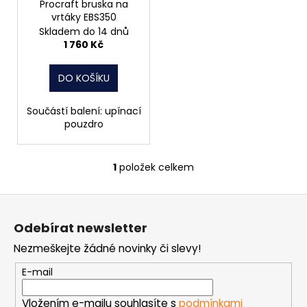
č
o
Procraft bruska na
u
vrtáky EBS350
d
j
Skladem do 14 dnů
u
1 760 Kč
e
k
m
t
e
DO KOŠÍKU
ů
Součástí balení: upínací
VRUT
pouzdro
ZAPUŠTĚNÁ
HLAVA
PRŮMĚR
6MM
1
položek celkem
O
0,60
v
Kč
Z
l
á
á
Odebírat newsletter
d
p
a
Nezmeškejte žádné novinky či slevy!
a
c
t
E-mail
í
í
p
Vložením e-mailu souhlasíte s
podmínkami