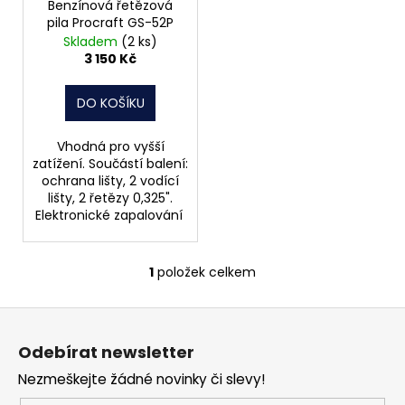
č
o
Benzínová řetězová
u
pila Procraft GS-52P
d
j
Skladem
(2 ks)
u
3 150 Kč
e
k
m
t
e
DO KOŠÍKU
ů
Vhodná pro vyšší
PODLOŽKA
zatížení. Součástí balení:
PÉROVÁ
ochrana lišty, 2 vodící
ČTVERCOVÁ
lišty, 2 řetězy 0,325".
NEREZ
Elektronické zapalování
0,10
Kč
1
položek celkem
O
v
Z
l
á
á
Odebírat newsletter
d
p
a
Nezmeškejte žádné novinky či slevy!
a
c