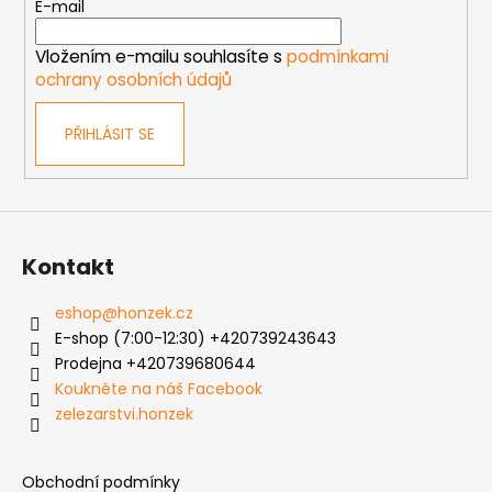
t
E-mail
í
í
p
Vložením e-mailu souhlasíte s
podmínkami
r
ochrany osobních údajů
v
k
PŘIHLÁSIT SE
y
v
ý
p
i
s
Kontakt
u
eshop
@
honzek.cz
E-shop (7:00-12:30) +420739243643
Prodejna +420739680644
Koukněte na náš Facebook
zelezarstvi.honzek
Obchodní podmínky