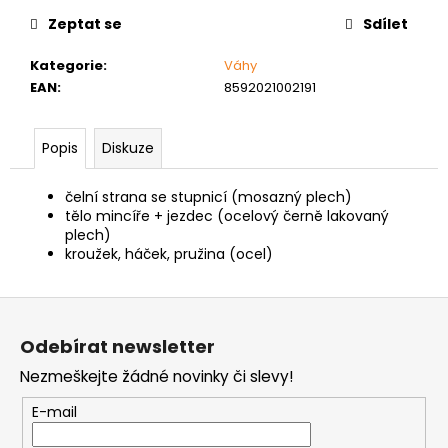
č
u
Zeptat se
Sdílet
j
e
Kategorie
:
Váhy
m
EAN
:
8592021002191
e
Popis
Diskuze
ŠROUB
DO
čelní strana se stupnicí (mosazný plech)
KOVU
tělo mincíře + jezdec (ocelový černě lakovaný
SAMOVRTNÝ
plech)
TEX
kroužek, háček, pružina (ocel)
ŠESTIHRANNÁ
HLAVA
5,5
Z
MM
á
1
Odebírat newsletter
Kč
p
Nezmeškejte žádné novinky či slevy!
a
t
E-mail
í