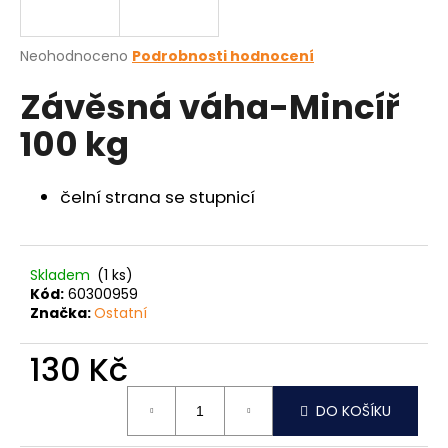
a
j
Průměrné
Neohodnoceno
Podrobnosti hodnocení
í
hodnocení
Závěsná váha-Mincíř
produktu
t
je
?
100 kg
0,0
z
5
hvězdiček.
čelní strana se stupnicí
HLEDAT
Skladem
(1 ks)
Kód:
60300959
Značka:
Ostatní
D
o
130 Kč
p
o
Měrná
r
DO KOŠÍKU
cena:
u