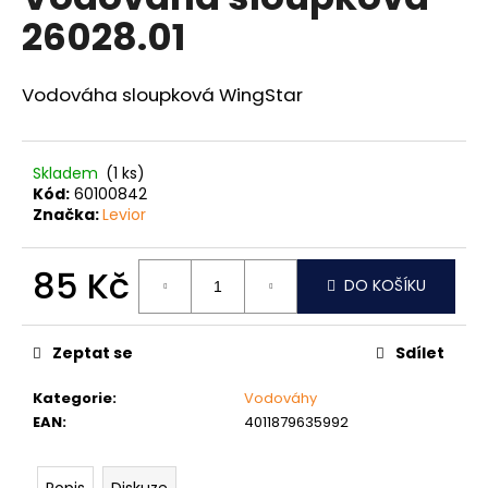
je
a
26028.01
0,0
z
j
5
í
hvězdiček.
Vodováha sloupková WingStar
t
?
Skladem
(1 ks)
Kód:
60100842
Značka:
Levior
HLEDAT
85 Kč
DO KOŠÍKU
Měrná
cena:
D
Zeptat se
Sdílet
o
p
Kategorie
:
Vodováhy
o
EAN
:
4011879635992
r
u
Popis
Diskuze