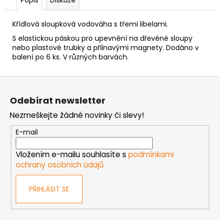
č
u
j
Křídlová sloupková vodováha s třemi libelami.
e
S elastickou páskou pro upevnění na dřevěné sloupy
m
nebo plastové trubky a přilnavými magnety. Dodáno v
e
balení po 6 ks. V různých barvách.
Z
MATICE
á
ŠESTIHRANNÁ
Odebírat newsletter
PŘESNÁ
p
POZINK
Nezmeškejte žádné novinky či slevy!
a
0,10
t
Kč
E-mail
í
Vložením e-mailu souhlasíte s
podmínkami
ochrany osobních údajů
PŘIHLÁSIT SE