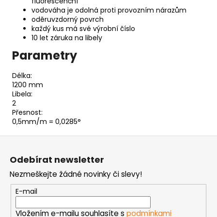
fluorescenční
vodováha je odolná proti provozním nárazům
oděruvzdorný povrch
každý kus má své výrobní číslo
10 let záruka na libely
Parametry
Délka:
1200 mm
Libela:
2
Přesnost:
0,5mm/m = 0,0285°
Z
á
Odebírat newsletter
p
Nezmeškejte žádné novinky či slevy!
a
t
E-mail
í
Vložením e-mailu souhlasíte s
podmínkami