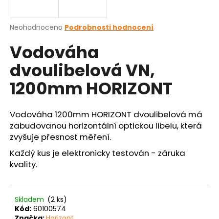
a
j
Průměrné
Neohodnoceno
Podrobnosti hodnocení
í
hodnocení
Vodováha
produktu
t
je
?
dvoulibelová VN,
0,0
z
1200mm HORIZONT
5
hvězdiček.
Vodováha 1200mm HORIZONT dvoulibelová má
HLEDAT
zabudovanou horizontální optickou libelu, která
zvyšuje přesnost měření.
Každý kus je elektronicky testován - záruka
D
kvality.
o
p
o
r
Skladem
(2 ks)
u
Kód:
60100574
Značka:
Horizont