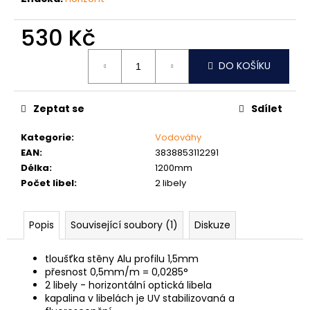
č
u
530 Kč
j
e
Měrná
m
DO KOŠÍKU
cena:
e
Zeptat se
Sdílet
NÝT
TRHACÍ
Kategorie
:
Vodováhy
S
EAN
:
3838853112291
VELKOU
HLAVOU
Délka
:
1200mm
PRŮMĚR
Počet libel
:
2 libely
NÝTU
4MM
AL/ST
Popis
Související soubory (1)
Diskuze
1
Kč
tloušťka stěny Alu profilu 1,5mm
přesnost 0,5mm/m = 0,0285°
2 libely - horizontální optická libela
kapalina v libelách je UV stabilizovaná a