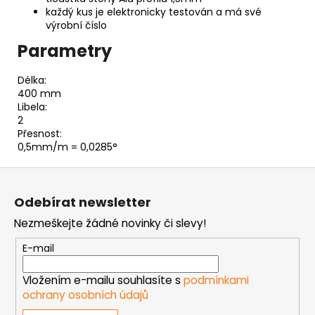
každý kus je elektronicky testován a má své
výrobní číslo
Parametry
Délka:
400 mm
Libela:
2
Přesnost:
0,5mm/m = 0,0285°
Z
á
Odebírat newsletter
p
Nezmeškejte žádné novinky či slevy!
a
t
E-mail
í
Vložením e-mailu souhlasíte s
podmínkami
ochrany osobních údajů