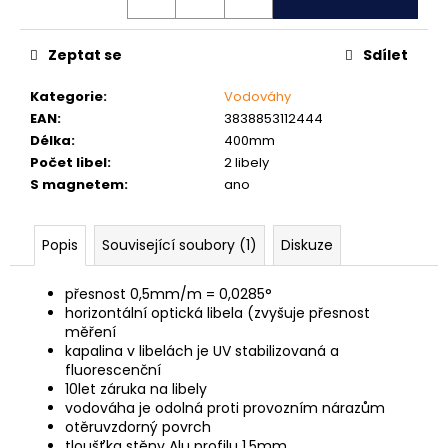
č
u
j
Zeptat se
Sdílet
e
m
Kategorie
:
Vodováhy
e
EAN
:
3838853112444
Délka
:
400mm
Počet libel
:
2 libely
PODLOŽKA
S magnetem
:
ano
PÉROVÁ
ČTVERCOVÁ
NEREZ
Popis
Související soubory (1)
Diskuze
0,10
Kč
přesnost 0,5mm/m = 0,0285°
horizontální optická libela (zvyšuje přesnost
měření
kapalina v libelách je UV stabilizovaná a
fluorescenční
10let záruka na libely
vodováha je odolná proti provozním nárazům
otěruvzdorný povrch
tloušťka stěny Alu profilu 1,5mm