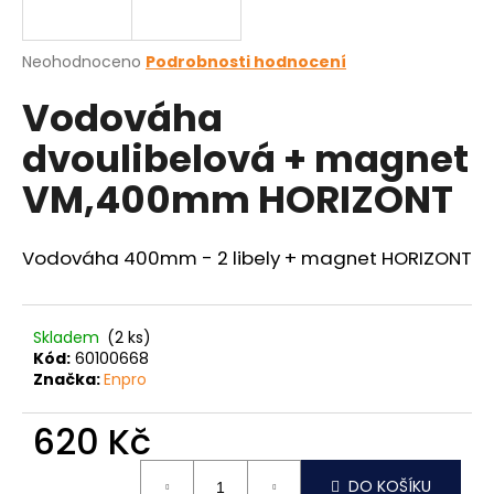
a
j
Průměrné
Neohodnoceno
Podrobnosti hodnocení
í
hodnocení
Vodováha
produktu
t
je
?
dvoulibelová + magnet
0,0
z
VM,400mm HORIZONT
5
hvězdiček.
Vodováha 400mm - 2 libely + magnet HORIZONT
HLEDAT
Skladem
(2 ks)
D
Kód:
60100668
o
Značka:
Enpro
p
o
620 Kč
r
Měrná
u
DO KOŠÍKU
cena: