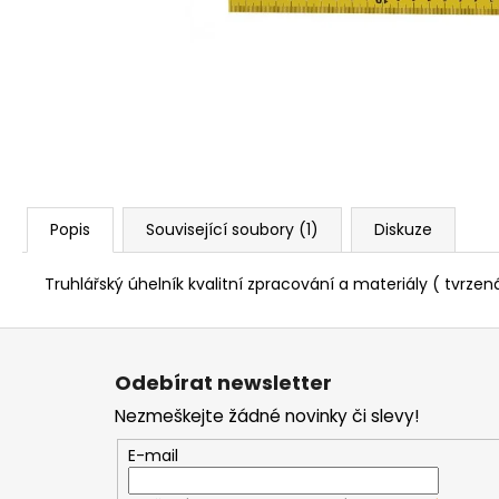
NÝT DUTÝ DVOJDÍLNÝ 3,5X10 NIKL
2 Kč
Popis
Související soubory (1)
Diskuze
Truhlářský úhelník kvalitní zpracování a materiály ( tvr
Z
á
Odebírat newsletter
p
Nezmeškejte žádné novinky či slevy!
a
t
E-mail
í