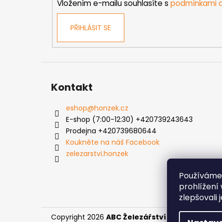
Vložením e-mailu souhlasíte s
podmínkami o
PŘIHLÁSIT SE
Kontakt
eshop
@
honzek.cz
E-shop (7:00-12:30) +420739243643
Prodejna +420739680644
Koukněte na náš Facebook
zelezarstvi.honzek
Používáme
prohlížení
zlepšovali 
Copyright 2026
ABC Železářství Honzek
. Všech