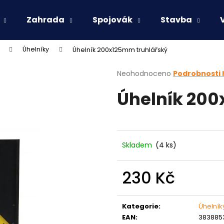
Zahrada
Spojovák
Stavba
Úhelníky
Úhelník 200x125mm truhlářský
Co potřebujete najít?
Průměrné
Neohodnoceno
Podrobnosti
hodnocení
Úhelník 200
produktu
HLEDAT
je
0,0
z
5
Doporučujeme
hvězdiček.
Skladem
(4 ks)
230 Kč
Měrná
cena:
Kategorie
:
Úhelník
EAN
:
383885