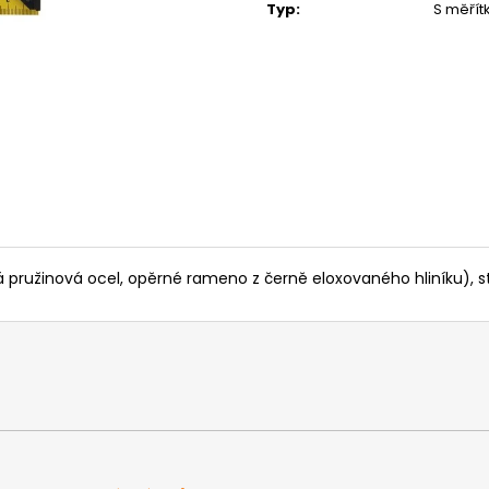
MATICE ŠESTIHRANNÁ PRODLOUŽENÁ
PODLOŽKA PÉR
Typ
:
S měří
POZINK
0,10 Kč
1,50 Kč
zená pružinová ocel, opěrné rameno z černě eloxovaného hliníku)