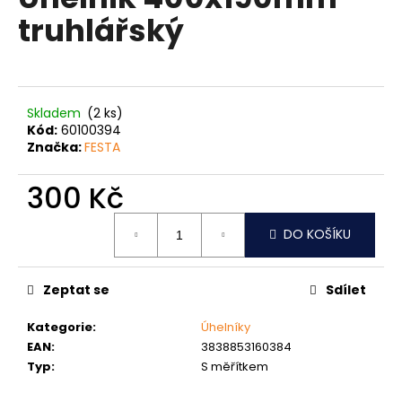
je
a
truhlářský
0,0
z
j
5
í
hvězdiček.
t
?
Skladem
(2 ks)
Kód:
60100394
Značka:
FESTA
300 Kč
HLEDAT
Měrná
DO KOŠÍKU
cena:
D
Zeptat se
Sdílet
o
p
Kategorie
:
Úhelníky
o
EAN
:
3838853160384
r
Typ
:
S měřítkem
u