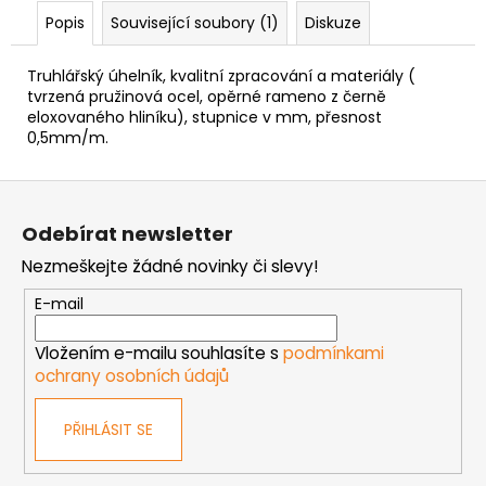
č
Popis
Související soubory (1)
Diskuze
u
j
e
Truhlářský úhelník, kvalitní zpracování a materiály (
m
tvrzená pružinová ocel, opěrné rameno z černě
eloxovaného hliníku), stupnice v mm, přesnost
e
0,5mm/m.
MATICE
Z
ŠESTIHRANNÁ
á
PRODLOUŽENÁ
Odebírat newsletter
POZINK
p
Nezmeškejte žádné novinky či slevy!
1,50
a
Kč
t
E-mail
í
Vložením e-mailu souhlasíte s
podmínkami
ochrany osobních údajů
PŘIHLÁSIT SE