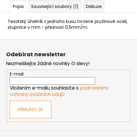
č
Popis
Související soubory (1)
Diskuze
u
j
e
Tesařský úhelník z jednoho kusu tvrzené pružinové oceli,
m
stupnice v mm - přesnost 0,5mm/m.
e
Z
á
MATICE
Odebírat newsletter
p
ŠESTIHRANNÁ
PŘESNÁ
Nezmeškejte žádné novinky či slevy!
a
POZINK
t
E-mail
0,10
í
Kč
Vložením e-mailu souhlasíte s
podmínkami
ochrany osobních údajů
PŘIHLÁSIT SE