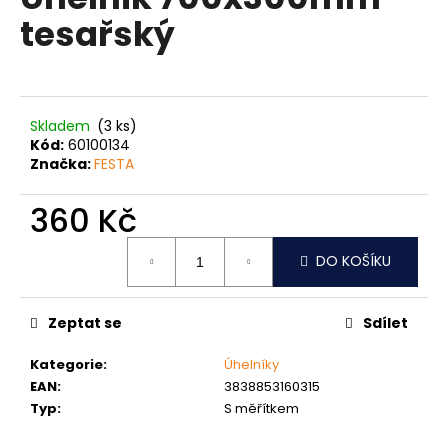
je
a
tesařský
0,0
z
j
5
í
hvězdiček.
t
?
Skladem
(3 ks)
Kód:
60100134
Značka:
FESTA
360 Kč
HLEDAT
Měrná
DO KOŠÍKU
cena:
D
Zeptat se
Sdílet
o
p
Kategorie
:
Úhelníky
o
EAN
:
3838853160315
r
Typ
:
S měřítkem
u