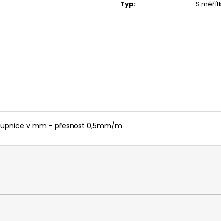
MATICE ŠESTIHRANNÁ PRODLOUŽENÁ
PODLOŽKA PÉR
Typ
:
S měří
POZINK
0,10 Kč
1,50 Kč
, stupnice v mm - přesnost 0,5mm/m.