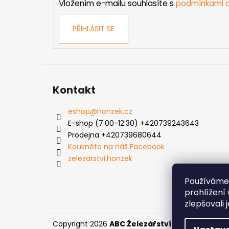
Vložením e-mailu souhlasíte s
podmínkami o
PŘIHLÁSIT SE
Kontakt
eshop
@
honzek.cz
E-shop (7:00-12:30) +420739243643
Prodejna +420739680644
Koukněte na náš Facebook
zelezarstvi.honzek
Používáme
prohlížení
zlepšovali 
Copyright 2026
ABC Železářství Honzek
. Všech