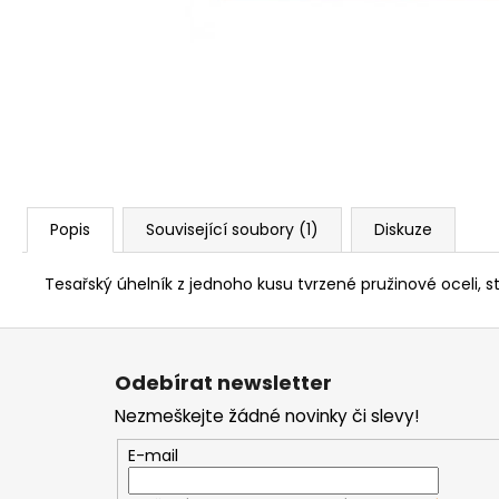
NÝT DUTÝ DVOJDÍLNÝ 3,5X10 NIKL
2 Kč
Popis
Související soubory (1)
Diskuze
Tesařský úhelník z jednoho kusu tvrzené pružinové oceli
Z
á
Odebírat newsletter
p
Nezmeškejte žádné novinky či slevy!
a
t
E-mail
í