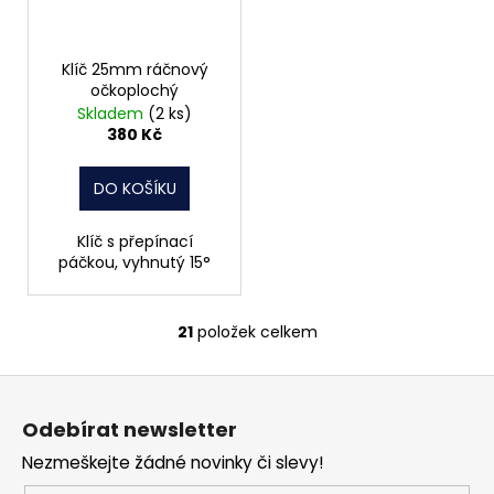
Klíč 25mm ráčnový
očkoplochý
Skladem
(2 ks)
380 Kč
DO KOŠÍKU
Klíč s přepínací
páčkou, vyhnutý 15°
21
položek celkem
O
v
Z
l
á
á
Odebírat newsletter
d
p
a
Nezmeškejte žádné novinky či slevy!
a
c