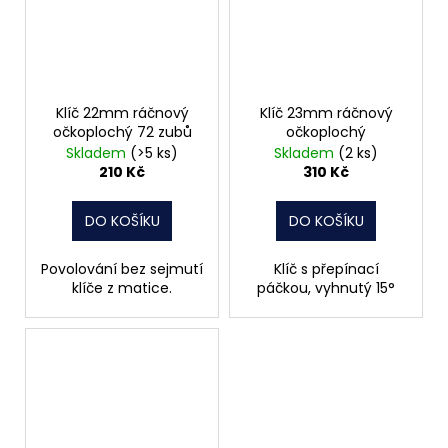
Klíč 22mm ráčnový
Klíč 23mm ráčnový
očkoplochý 72 zubů
očkoplochý
Skladem
(>5 ks)
Skladem
(2 ks)
210 Kč
310 Kč
DO KOŠÍKU
DO KOŠÍKU
Povolování bez sejmutí
Klíč s přepínací
klíče z matice.
páčkou, vyhnutý 15°