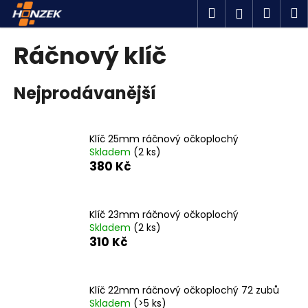
K
Přejít
Hledat
Náku
M
Přihlášen
na
o
obsah
Zpět
Zpět
košík
š
Ráčnový klíč
í
C
k
Nejprodávanější
o
p
o
Klíč 25mm ráčnový očkoplochý
t
Skladem
(2 ks)
ř
380 Kč
e
b
u
Klíč 23mm ráčnový očkoplochý
Skladem
(2 ks)
j
310 Kč
e
t
e
Klíč 22mm ráčnový očkoplochý 72 zubů
n
Skladem
(>5 ks)