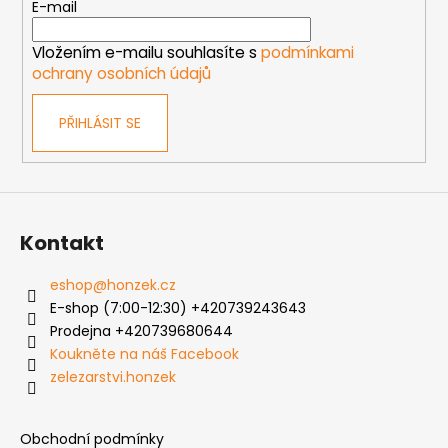
t
E-mail
í
í
p
Vložením e-mailu souhlasíte s
podmínkami
r
ochrany osobních údajů
v
k
PŘIHLÁSIT SE
y
v
ý
p
i
s
Kontakt
u
eshop
@
honzek.cz
E-shop (7:00-12:30) +420739243643
Prodejna +420739680644
Koukněte na náš Facebook
zelezarstvi.honzek
Obchodní podmínky