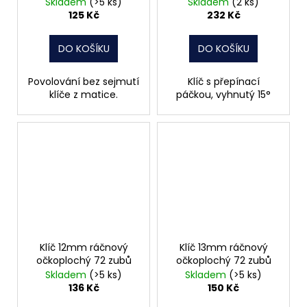
Skladem
(>5 ks)
Skladem
(2 ks)
125 Kč
232 Kč
DO KOŠÍKU
DO KOŠÍKU
Povolování bez sejmutí
Klíč s přepínací
klíče z matice.
páčkou, vyhnutý 15°
Klíč 12mm ráčnový
Klíč 13mm ráčnový
očkoplochý 72 zubů
očkoplochý 72 zubů
Skladem
(>5 ks)
Skladem
(>5 ks)
136 Kč
150 Kč