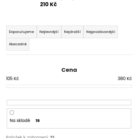
210 Kč
a
j
í
Ř
t
a
Doporučujeme
Nejlevnější
Nejdražší
Nejprodávanější
?
z
Abecedně
e
n
í
Cena
p
HLEDAT
105
Kč
380
Kč
r
o
d
D
u
o
p
k
o
t
Na skladě
19
r
ů
u
Položek k zobrazení:
21