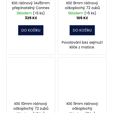
Klíč ráčnový 14x15mm
Klíč 9mm ráčnový
přepínatelný Connex
očkoplochý 72 zubů
Skladem
(>5 ks)
Skladem
(>5 ks)
325 Kč
105 Kč
DO KOŠÍKU
DO KOŠÍKU
Povolování bez sejmutí
klíče z matice.
Klíč 10mm ráčnový
Klíč 11mm ráčnový
očkoplochý 72 zubů
očkoplochý