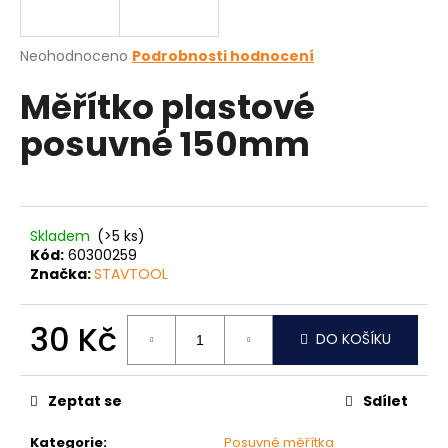
a
j
Průměrné
Neohodnoceno
Podrobnosti hodnocení
í
hodnocení
Měřítko plastové
produktu
t
je
?
posuvné 150mm
0,0
z
5
hvězdiček.
HLEDAT
Skladem
(>5 ks)
Kód:
60300259
Značka:
STAVTOOL
D
30 Kč
o
DO KOŠÍKU
p
Měrná
o
cena:
Zeptat se
Sdílet
r
u
Kategorie
:
Posuvné měřítka