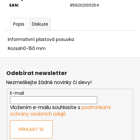
č
EAN
:
8592021011254
u
j
e
Popis
Diskuze
m
e
Informativní plastová posuvka
Rozsah
0-150 mm
VRUT
ZAPUŠTĚNÁ
Z
HLAVA
á
PRŮMĚR
Odebírat newsletter
6MM
p
Nezmeškejte žádné novinky či slevy!
0,60
a
Kč
t
E-mail
í
Vložením e-mailu souhlasíte s
podmínkami
ochrany osobních údajů
PŘIHLÁSIT SE