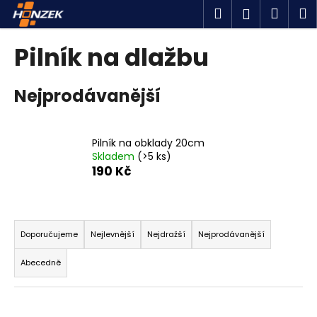
K
Přejít
Hledat
Náku
M
Přihlášen
na
o
obsah
Zpět
Zpět
košík
š
Pilník na dlažbu
í
C
k
Nejprodávanější
o
p
o
Pilník na obklady 20cm
t
Skladem
(>5 ks)
ř
190 Kč
e
b
Ř
u
a
Doporučujeme
Nejlevnější
Nejdražší
Nejprodávanější
j
z
e
Abecedně
e
t
n
e
í
n