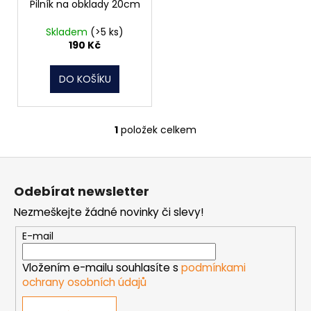
č
o
Pilník na obklady 20cm
u
d
j
Skladem
(>5 ks)
u
190 Kč
e
k
m
t
e
DO KOŠÍKU
ů
NÝT
1
položek celkem
TRHACÍ
O
S
v
VELKOU
Z
l
HLAVOU
PRŮMĚR
á
á
NÝTU
Odebírat newsletter
d
p
4MM
a
Nezmeškejte žádné novinky či slevy!
AL/ST
a
c
1
t
E-mail
í
Kč
í
p
Vložením e-mailu souhlasíte s
podmínkami
r
ochrany osobních údajů
v
k