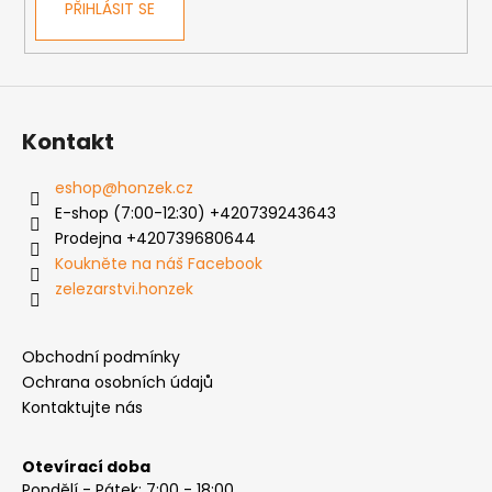
PŘIHLÁSIT SE
y
v
ý
p
i
s
Kontakt
u
eshop
@
honzek.cz
E-shop (7:00-12:30) +420739243643
Prodejna +420739680644
Koukněte na náš Facebook
zelezarstvi.honzek
Obchodní podmínky
Ochrana osobních údajů
Kontaktujte nás
Otevírací doba
Pondělí - Pátek: 7:00 - 18:00