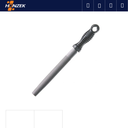
K
Přejít
Hledat
Náku
M
Přihlášen
na
o
obsah
Zpět
Zpět
košík
š
í
C
k
o
p
o
t
ř
e
b
u
j
e
t
e
n