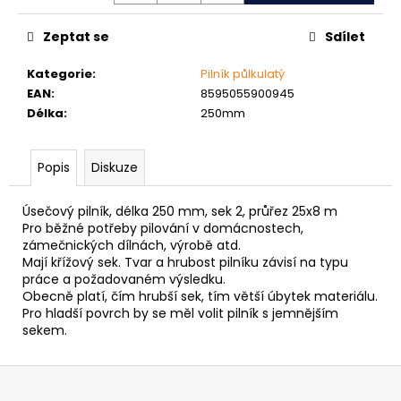
č
u
Zeptat se
Sdílet
j
e
Kategorie
:
Pilník půlkulatý
m
EAN
:
8595055900945
e
Délka
:
250mm
NÝT
Popis
Diskuze
TRHACÍ
S
VELKOU
Úsečový pilník, délka 250 mm, sek 2, průřez 25x8 m
HLAVOU
Pro běžné potřeby pilování v domácnostech,
PRŮMĚR
NÝTU
zámečnických dílnách, výrobě atd.
4MM
Mají křížový sek. Tvar a hrubost pilníku závisí na typu
AL/ST
práce a požadovaném výsledku.
Obecně platí, čím hrubší sek, tím větší úbytek materiálu.
1
Pro hladší povrch by se měl volit pilník s jemnějším
Kč
sekem.
Z
á