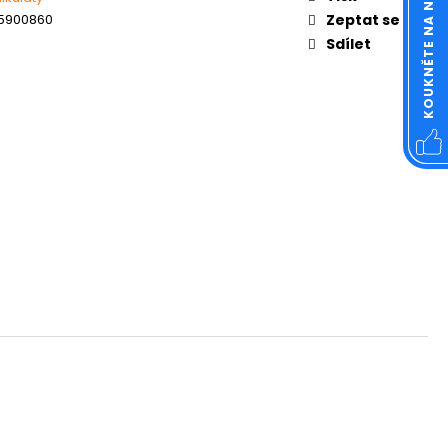
KOUKNĚTE NA NÁŠ FACEBOOK
OVÁ ČTVERCOVÁ NEREZ
5900860
Zeptat se
Sdílet