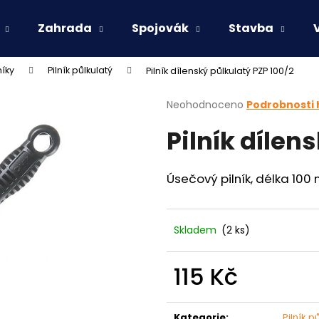
Zahrada
Spojovák
Stavba
níky
Pilník půlkulatý
Pilník dílenský půlkulatý PZP 100/2
Co potřebujete najít?
Průměrné
Neohodnoceno
Podrobnosti
hodnocení
Pilník dílen
produktu
HLEDAT
je
0,0
z
Úsečový pilník, délka 100
5
Doporučujeme
hvězdiček.
Skladem
(2 ks)
115 Kč
Měrná
cena:
Kategorie
:
Pilník p