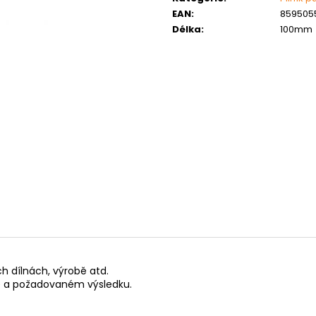
MATICE ŠESTIHRANNÁ PRODLOUŽENÁ
PODLOŽKA PÉR
EAN
:
859505
POZINK
0,10 Kč
Délka
:
100mm
1,50 Kč
 dílnách, výrobě atd.
áce a požadovaném výsledku.