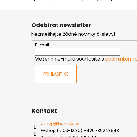
Z
á
Odebírat newsletter
p
Nezmeškejte žádné novinky či slevy!
a
t
E-mail
í
Vložením e-mailu souhlasíte s
podmínkami o
PŘIHLÁSIT SE
Kontakt
eshop
@
honzek.cz
E-shop (7:00-12:30) +420739243643