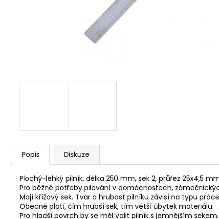
NÝT DUTÝ DVOJDÍLNÝ 3,5X10 NIKL
2 Kč
Popis
Diskuze
Plochý-lehký pilník, délka 250 mm, sek 2, průřez 25x4,5 m
Pro běžné potřeby pilování v domácnostech, zámečnických
Mají křížový sek. Tvar a hrubost pilníku závisí na typu pr
Obecně platí, čím hrubší sek, tím větší úbytek materiálu.
Pro hladší povrch by se měl volit pilník s jemnějším sekem.