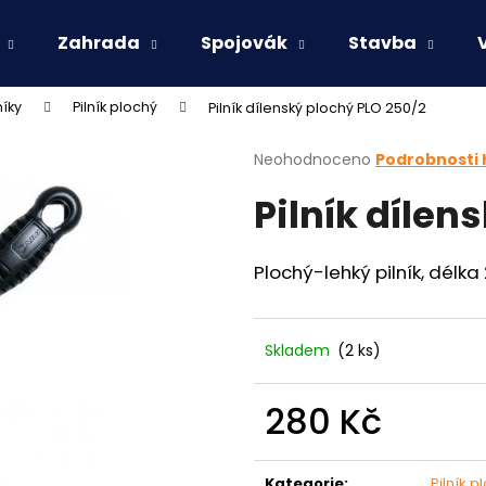
Zahrada
Spojovák
Stavba
níky
Pilník plochý
Pilník dílenský plochý PLO 250/2
Co potřebujete najít?
Průměrné
Neohodnoceno
Podrobnosti
hodnocení
Pilník dílen
produktu
HLEDAT
je
0,0
z
Plochý-lehký pilník, délk
5
Doporučujeme
hvězdiček.
Skladem
(2 ks)
280 Kč
Měrná
cena:
Kategorie
:
Pilník p