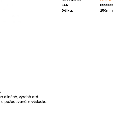
MATICE ŠESTIHRANNÁ PRODLOUŽENÁ
PODLOŽKA PÉR
EAN
:
859505
POZINK
0,10 Kč
Délka
:
250mm
1,50 Kč
m
 dílnách, výrobě atd.
áce a požadovaném výsledku.