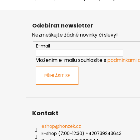
Z
á
Odebírat newsletter
p
Nezmeškejte žádné novinky či slevy!
a
t
E-mail
í
Vložením e-mailu souhlasíte s
podmínkami o
PŘIHLÁSIT SE
Kontakt
eshop
@
honzek.cz
E-shop (7:00-12:30) +420739243643