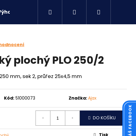
Hledat
Přihlášení
Nákupní
Výhodné sety
Kontakty
košík
 hodnocení
ský plochý PLO 250/2
a 250 mm, sek 2, průřez 25x4,5 mm
Kód:
51000073
Značka:
Ajax
DO KOŠÍKU
Následující
Tisk
lochý