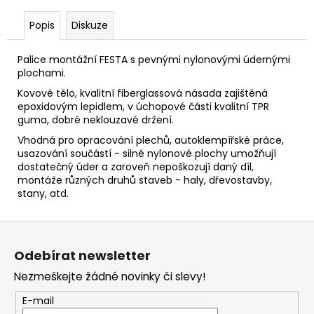
č
u
Popis
Diskuze
j
e
Palice montážní FESTA s pevnými nylonovými údernými
m
plochami.
e
Kovové tělo, kvalitní fiberglassová násada zajištěná
epoxidovým lepidlem, v úchopové části kvalitní TPR
PODLOŽKA
guma, dobré neklouzavé držení.
PÉROVÁ
Vhodná pro opracování plechů, autoklempířské práce,
ČTVERCOVÁ
usazování součástí - silné nylonové plochy umožňují
NEREZ
dostatečný úder a zaroveň nepoškozují daný díl,
0,10
montáže různých druhů staveb - haly, dřevostavby,
Kč
stany, atd.
Z
á
Odebírat newsletter
p
Nezmeškejte žádné novinky či slevy!
a
t
E-mail