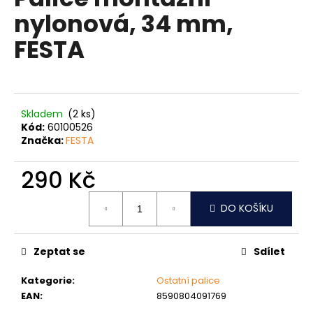
je
a
nylonová, 34 mm,
0,0
z
j
FESTA
5
í
hvězdiček.
t
?
Skladem
(2 ks)
Kód:
60100526
Značka:
FESTA
HLEDAT
290 Kč
Měrná
DO KOŠÍKU
cena:
D
o
p
Zeptat se
Sdílet
o
Kategorie
:
Ostatní palice
r
EAN
:
8590804091769
u