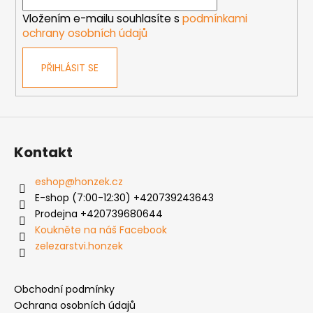
í
Vložením e-mailu souhlasíte s
podmínkami
ochrany osobních údajů
PŘIHLÁSIT SE
Kontakt
eshop
@
honzek.cz
E-shop (7:00-12:30) +420739243643
Prodejna +420739680644
Koukněte na náš Facebook
zelezarstvi.honzek
Obchodní podmínky
Ochrana osobních údajů