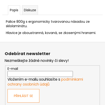
č
u
Popis
Diskuze
j
e
m
Palice 800g s ergonomicky tvarovanou násadou ze
e
sklolaminátu.
Hlavice je oboustranná, kovaná, se zkosenými hranami.
PODLOŽKA
Z
PÉROVÁ
ČTVERCOVÁ
á
NEREZ
Odebírat newsletter
p
0,10
Nezmeškejte žádné novinky či slevy!
a
Kč
t
E-mail
í
Vložením e-mailu souhlasíte s
podmínkami
ochrany osobních údajů
PŘIHLÁSIT SE