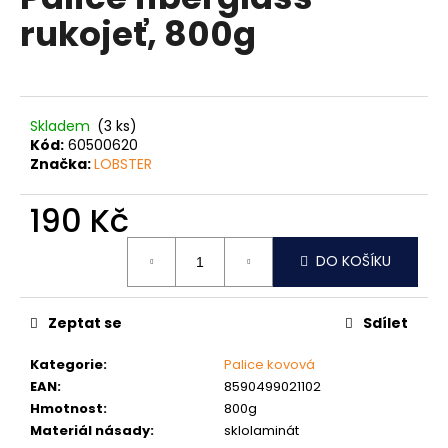
je
a
rukojeť, 800g
0,0
z
j
5
í
hvězdiček.
t
?
Skladem
(3 ks)
Kód:
60500620
Značka:
LOBSTER
190 Kč
HLEDAT
Měrná
DO KOŠÍKU
cena:
D
Zeptat se
Sdílet
o
p
Kategorie
:
Palice kovová
o
EAN
:
8590499021102
r
Hmotnost
:
800g
u
Materiál násady
:
sklolaminát