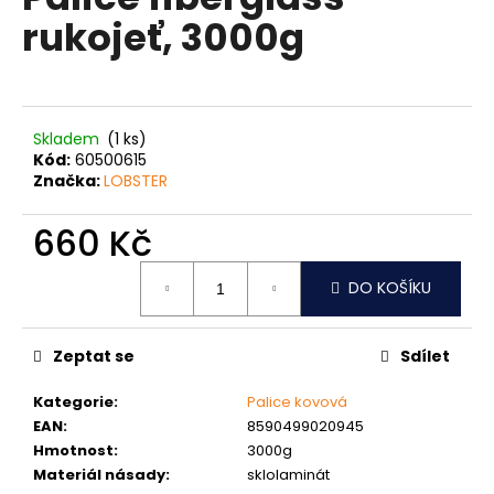
je
a
rukojeť, 3000g
0,0
z
j
5
í
hvězdiček.
t
?
Skladem
(1 ks)
Kód:
60500615
Značka:
LOBSTER
660 Kč
HLEDAT
Měrná
DO KOŠÍKU
cena:
D
Zeptat se
Sdílet
o
p
Kategorie
:
Palice kovová
o
EAN
:
8590499020945
r
Hmotnost
:
3000g
u
Materiál násady
:
sklolaminát