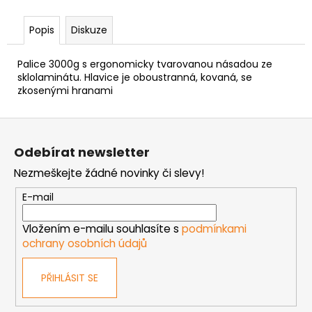
č
u
Popis
Diskuze
j
e
m
Palice 3000g s ergonomicky tvarovanou násadou ze
e
sklolaminátu. Hlavice je oboustranná, kovaná, se
zkosenými hranami
NÝT
Z
TRHACÍ
á
S
Odebírat newsletter
VELKOU
p
HLAVOU
Nezmeškejte žádné novinky či slevy!
a
PRŮMĚR
NÝTU
t
E-mail
4MM
í
AL/ST
Vložením e-mailu souhlasíte s
podmínkami
1
ochrany osobních údajů
Kč
PŘIHLÁSIT SE