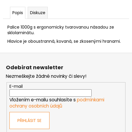
č
u
Popis
Diskuze
j
e
m
Palice 1000g s ergonomicky tvarovanou násadou ze
e
sklolaminátu.
Hlavice je oboustranná, kovaná, se zkosenými hranami.
NÝT
Z
TRHACÍ
S
á
VELKOU
Odebírat newsletter
p
HLAVOU
PRŮMĚR
Nezmeškejte žádné novinky či slevy!
a
NÝTU
t
4MM
E-mail
AL/ST
í
1
Vložením e-mailu souhlasíte s
podmínkami
Kč
ochrany osobních údajů
PŘIHLÁSIT SE