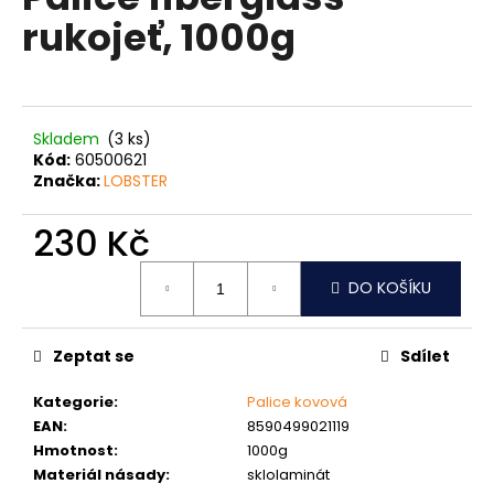
je
a
rukojeť, 1000g
0,0
z
j
5
í
hvězdiček.
t
?
Skladem
(3 ks)
Kód:
60500621
Značka:
LOBSTER
230 Kč
HLEDAT
Měrná
DO KOŠÍKU
cena:
D
Zeptat se
Sdílet
o
p
Kategorie
:
Palice kovová
o
EAN
:
8590499021119
r
Hmotnost
:
1000g
u
Materiál násady
:
sklolaminát