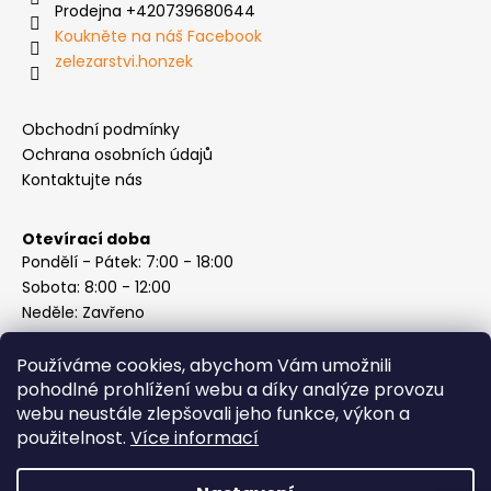
Prodejna +420739680644
Koukněte na náš Facebook
zelezarstvi.honzek
Obchodní podmínky
Ochrana osobních údajů
Kontaktujte nás
Otevírací doba
Pondělí - Pátek: 7:00 - 18:00
Sobota: 8:00 - 12:00
Neděle: Zavřeno
Používáme cookies, abychom Vám umožnili
pohodlné prohlížení webu a díky analýze provozu
webu neustále zlepšovali jeho funkce, výkon a
Instagram
použitelnost.
Více informací