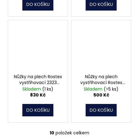
DO KOŠÍKU
DO KOŠÍKU
Nůžky na plech Rostex
Nůžky na plech
vystřihovací 2323
vystřihovací Rostex
ROSTEX
250mm 2344 ROSTEX
Skladem
(1 ks)
Skladem
(>5 ks)
1018536
830 Kč
500 Kč
DO KOŠÍKU
DO KOŠÍKU
10
položek celkem
O