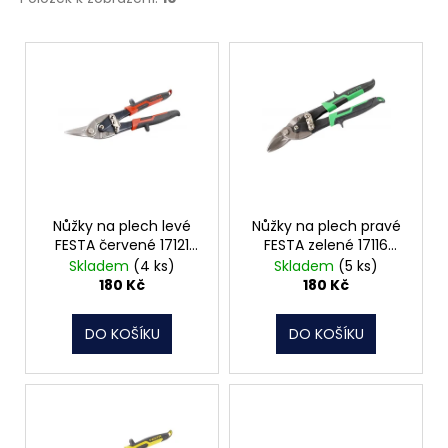
č
u
V
j
e
ý
m
p
e
i
s
ŠROUB
p
DO
r
KOVU
SAMOVRTNÝ
o
Nůžky na plech levé
Nůžky na plech pravé
TEX
FESTA červené 17121
FESTA zelené 17116
d
ŠESTIHRANNÁ
FESTA
FESTA
Skladem
(4 ks)
Skladem
(5 ks)
HLAVA
u
180 Kč
180 Kč
5,5
k
MM
t
1
DO KOŠÍKU
DO KOŠÍKU
Kč
ů