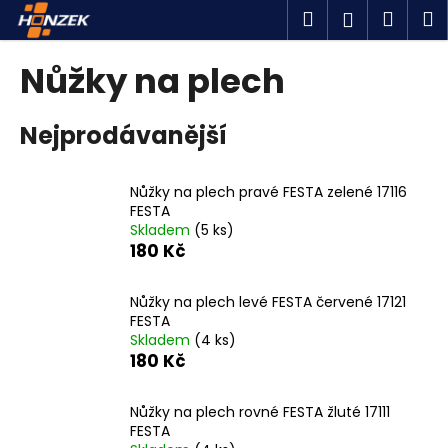
K
Přejít
Hledat
Náku
M
Přihlášen
na
o
obsah
Zpět
Zpět
košík
š
Nůžky na plech
í
C
k
Nejprodávanější
o
p
o
Nůžky na plech pravé FESTA zelené 17116
t
FESTA
Skladem
(5 ks)
ř
180 Kč
e
b
Nůžky na plech levé FESTA červené 17121
u
FESTA
j
Skladem
(4 ks)
180 Kč
e
t
Nůžky na plech rovné FESTA žluté 17111
e
FESTA
n