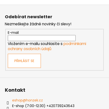
v
Z
l
á
á
Odebírat newsletter
d
p
a
Nezmeškejte žádné novinky či slevy!
a
c
t
E-mail
í
í
p
Vložením e-mailu souhlasíte s
podmínkami
r
ochrany osobních údajů
v
k
PŘIHLÁSIT SE
y
v
ý
p
i
s
Kontakt
u
eshop
@
honzek.cz
E-shop (7:00-12:30) +420739243643