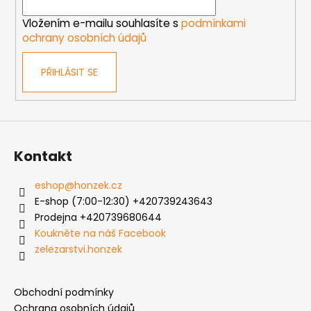
í
Vložením e-mailu souhlasíte s
podmínkami
ochrany osobních údajů
PŘIHLÁSIT SE
Kontakt
eshop
@
honzek.cz
E-shop (7:00-12:30) +420739243643
Prodejna +420739680644
Koukněte na náš Facebook
zelezarstvi.honzek
Obchodní podmínky
Ochrana osobních údajů