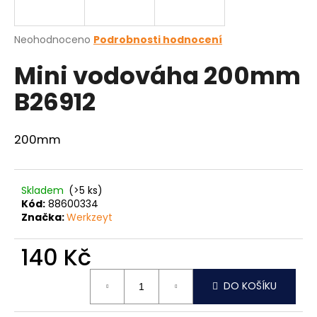
a
j
Průměrné
Neohodnoceno
Podrobnosti hodnocení
í
hodnocení
Mini vodováha 200mm
produktu
t
je
?
B26912
0,0
z
5
hvězdiček.
200mm
HLEDAT
Skladem
(>5 ks)
Kód:
88600334
Značka:
Werkzeyt
D
o
140 Kč
p
o
Měrná
r
DO KOŠÍKU
cena:
u