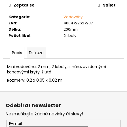
č
Zeptat se
Sdílet
u
j
Kategorie
:
Vodováhy
e
EAN
:
4004722627237
m
Délka
:
200mm
e
Počet libel
:
2 libely
NÝT
Popis
Diskuze
DUTÝ
DVOJDÍLNÝ
3,5X10
Mini vodováha, 2 mm, 2 labely, s nárazuvzdornými
NIKL
koncovými kryty, žlutá
2
Kč
Rozměry:
0,2 x 0,05 x 0,02 m
Z
á
Odebírat newsletter
p
Nezmeškejte žádné novinky či slevy!
a
t
E-mail