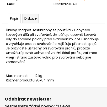
č
EAN
:
8592021231348
u
j
e
Popis
Diskuze
m
e
Úhlový magnet šestihranný se používá k uchycení
kovových dílů při svařování. Umožňuje upevnit kovové
díly do správné polohy před svařováním, což usnadňuje
PODLOŽKA
a zrychluje proces svařování a zajišťuje přesnost spojů.
PÉROVÁ
Je obzvláště užitečný při svařování profilů, protože
ČTVERCOVÁ
umožňují pevné uchycení vnitřní části profilu, zatímco
NEREZ
vnější strana zůstává volná pro svařování nebo jiné
0,10
zpracování.
Kč
Max. nosnost
12 kg
Rozměr produktu
95x64 mm
Z
á
Odebírat newsletter
p
Nezmeškejte žádné novinky či slevy!