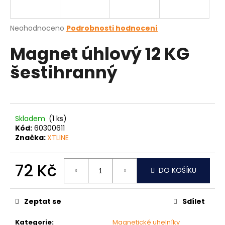
a
j
Průměrné
Neohodnoceno
Podrobnosti hodnocení
í
hodnocení
Magnet úhlový 12 KG
produktu
t
je
?
šestihranný
0,0
z
5
hvězdiček.
HLEDAT
Skladem
(1 ks)
Kód:
60300611
Značka:
XTLINE
D
72 Kč
o
DO KOŠÍKU
p
Měrná
o
cena:
Zeptat se
Sdílet
r
u
Kategorie
:
Magnetické uhelníky