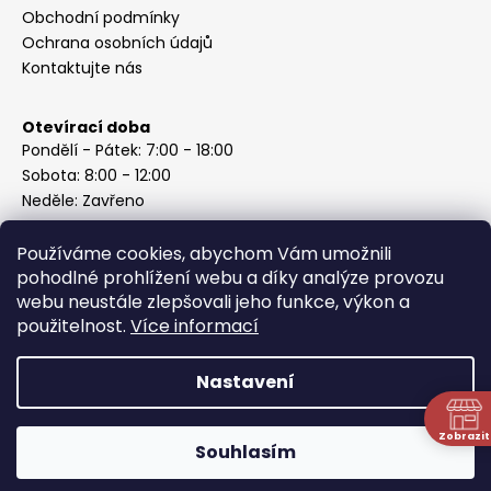
Obchodní podmínky
Ochrana osobních údajů
Kontaktujte nás
Otevírací doba
Pondělí - Pátek: 7:00 - 18:00
Sobota: 8:00 - 12:00
Neděle: Zavřeno
Používáme cookies, abychom Vám umožnili
pohodlné prohlížení webu a díky analýze provozu
webu neustále zlepšovali jeho funkce, výkon a
Instagram
použitelnost.
Více informací
Nastavení
Vytvořil Shoptet
Copyright 2026
ABC Železářství Honzek
. Všechna práva
Zobrazit
Souhlasím
vyhrazena.
N