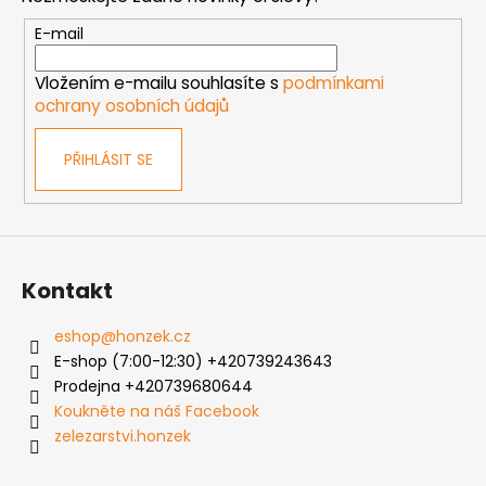
a
t
E-mail
í
Vložením e-mailu souhlasíte s
podmínkami
ochrany osobních údajů
PŘIHLÁSIT SE
Kontakt
eshop
@
honzek.cz
E-shop (7:00-12:30) +420739243643
Prodejna +420739680644
Koukněte na náš Facebook
zelezarstvi.honzek