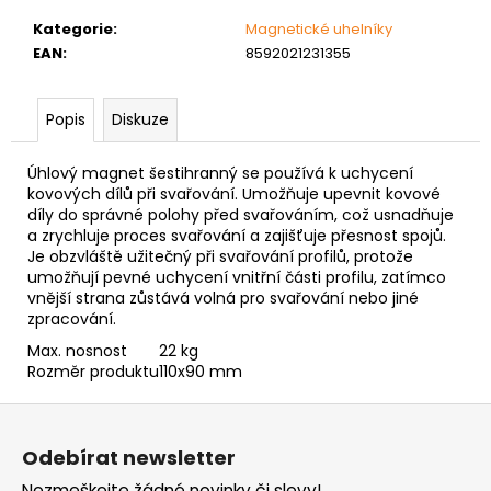
č
u
Kategorie
:
Magnetické uhelníky
j
EAN
:
8592021231355
e
m
Popis
Diskuze
e
Úhlový magnet šestihranný se používá k uchycení
NÝT
kovových dílů při svařování. Umožňuje upevnit kovové
TRHACÍ
díly do správné polohy před svařováním, což usnadňuje
S
a zrychluje proces svařování a zajišťuje přesnost spojů.
VELKOU
Je obzvláště užitečný při svařování profilů, protože
HLAVOU
umožňují pevné uchycení vnitřní části profilu, zatímco
PRŮMĚR
vnější strana zůstává volná pro svařování nebo jiné
NÝTU
4MM
zpracování.
AL/ST
Max. nosnost
22 kg
1
Rozměr produktu
110x90 mm
Kč
Z
á
Odebírat newsletter
p
Nezmeškejte žádné novinky či slevy!