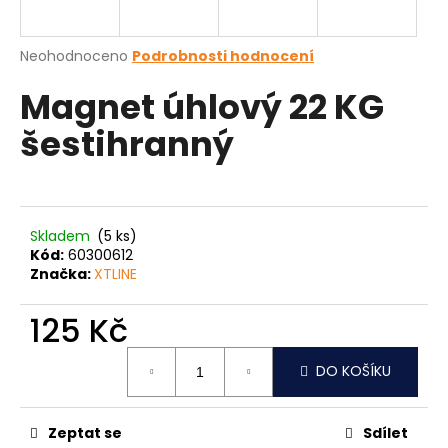
a
j
Průměrné
Neohodnoceno
Podrobnosti hodnocení
í
hodnocení
Magnet úhlový 22 KG
produktu
t
je
?
šestihranný
0,0
z
5
hvězdiček.
HLEDAT
Skladem
(5 ks)
Kód:
60300612
Značka:
XTLINE
D
125 Kč
o
Měrná
p
DO KOŠÍKU
cena:
o
r
u
Zeptat se
Sdílet