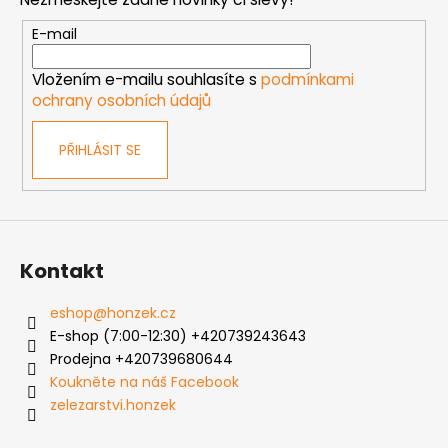
a
t
E-mail
í
Vložením e-mailu souhlasíte s
podmínkami
ochrany osobních údajů
PŘIHLÁSIT SE
Kontakt
eshop
@
honzek.cz
E-shop (7:00-12:30) +420739243643
Prodejna +420739680644
Koukněte na náš Facebook
zelezarstvi.honzek