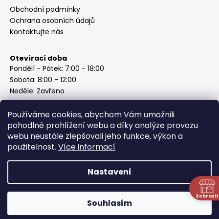
Obchodní podmínky
Ochrana osobních údajů
Kontaktujte nás
Otevírací doba
Pondělí - Pátek: 7:00 - 18:00
Sobota: 8:00 - 12:00
Neděle: Zavřeno
Používáme cookies, abychom Vám umožnili
pohodlné prohlížení webu a díky analýze provozu
webu neustále zlepšovali jeho funkce, výkon a
Instagram
použitelnost.
Více informací
Nastavení
Vytvořil Shoptet
Copyright 2026
ABC Železářství Honzek
. Všechna práva
Zobrazit
Souhlasím
vyhrazena.
N