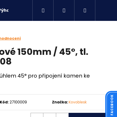
Hledat
Přihlášení
Nákupní
Výhodné sety
Kontakty
košík
 hodnocení
vé 150mm / 45°, tl.
608
 úhlem 45° pro připojení kamen ke
Následující
Kód:
27100009
Značka:
Kovoblesk