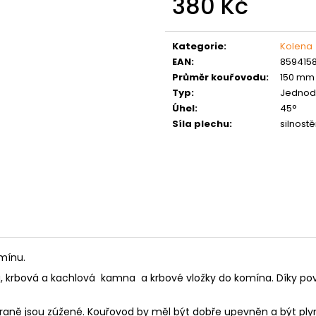
380 Kč
MATICE ŠESTIHRANNÁ PRODLOUŽENÁ
PODLOŽKA PÉR
POZINK
0,10 Kč
Měrná
1,50 Kč
cena:
Kategorie
:
Kolena
EAN
:
859415
Průměr kouřovodu
:
150 mm
Typ
:
Jednod
Úhel
:
45°
Síla plechu
:
silnost
mínu.
iva, krbová a kachlová kamna a krbové vložky do komína. Díky p
straně jsou zúžené. Kouřovod by měl být dobře upevněn a být ply