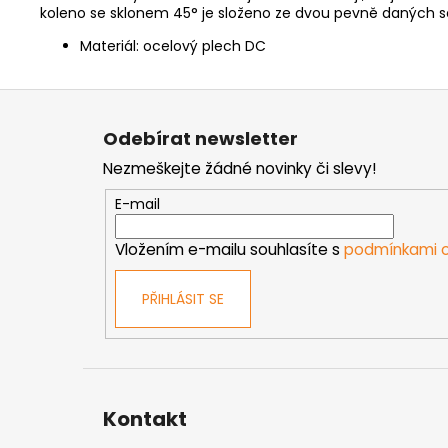
koleno se sklonem 45° je složeno ze dvou pevně daných 
Materiál: ocelový plech DC
Z
á
Odebírat newsletter
p
Nezmeškejte žádné novinky či slevy!
a
t
E-mail
í
Vložením e-mailu souhlasíte s
podmínkami o
PŘIHLÁSIT SE
Kontakt