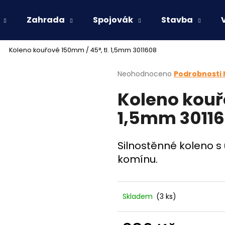
Zahrada
Spojovák
Stavba
Koleno kouřové 150mm / 45°, tl. 1,5mm 3011608
Co potřebujete najít?
Průměrné
Neohodnoceno
Podrobnosti
hodnocení
Koleno kouřo
produktu
HLEDAT
je
1,5mm 3011
0,0
z
5
Doporučujeme
hvězdiček.
Silnostěnné koleno s
komínu.
Skladem
(3 ks)