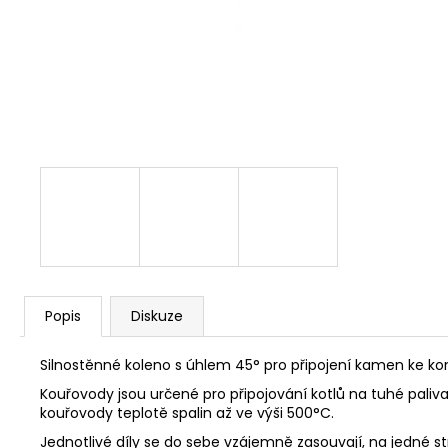
NÝT DUTÝ DVOJDÍLNÝ 3,5X10 NIKL
2 Kč
Popis
Diskuze
Silnostěnné koleno s úhlem 45° pro připojení kamen ke ko
Kouřovody jsou určené pro připojování kotlů na tuhé pal
kouřovody teplotě spalin až ve výši 500°C.
Jednotlivé díly se do sebe vzájemně zasouvají, na jedné 