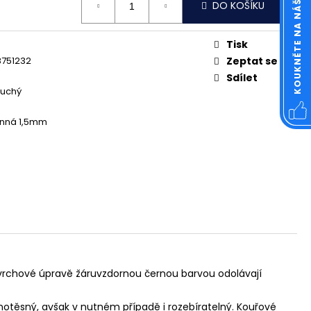
KOUKNĚTE NA NÁŠ FACEBOOK
OVÁ ČTVERCOVÁ NEREZ
DO KOŠÍKU
Tisk
8751232
Zeptat se
Sdílet
uchý
ěnná 1,5mm
ovrchové úpravě žáruvzdornou černou barvou odolávají
notěsný, avšak v nutném případě i rozebíratelný. Kouřové