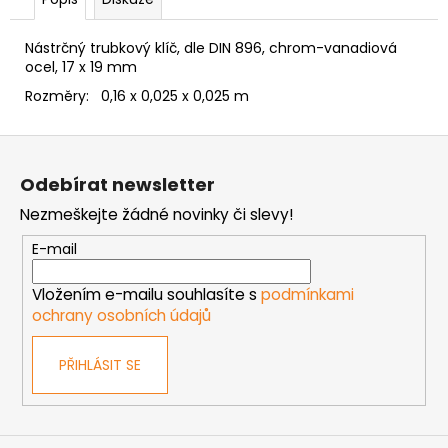
č
u
j
Nástrčný trubkový klíč, dle DIN 896, chrom-vanadiová
e
ocel, 17 x 19 mm
m
Rozměry: 0,16 x 0,025 x 0,025 m
e
Z
á
NÝT
Odebírat newsletter
TRHACÍ
p
PRŮMĚR
Nezmeškejte žádné novinky či slevy!
a
NÝTU
6MM
t
E-mail
AL/ST
í
1,50
Vložením e-mailu souhlasíte s
podmínkami
Kč
ochrany osobních údajů
PŘIHLÁSIT SE