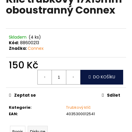
je
a
oboustranný Connex
0,0
z
j
5
í
hvězdiček.
t
?
Skladem
(4 ks)
Kód:
88600213
Značka:
Connex
150 Kč
HLEDAT
Měrná
DO KOŠÍKU
cena:
D
Zeptat se
Sdílet
o
p
Kategorie
:
Trubkový klíč
o
EAN
:
4035300012541
r
u
Popis
Diskuze