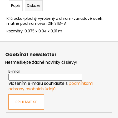
č
Popis
Diskuze
u
j
e
Klíč očko-plochý vyrobený z chrom-vanadové oceli,
m
matně pochromován DIN 3113- A
e
Rozměry:
0,075 x 0,04 x 0,01 m
Z
MATICE
ŠESTIHRANNÁ
á
Odebírat newsletter
PRODLOUŽENÁ
p
POZINK
Nezmeškejte žádné novinky či slevy!
a
1,50
Kč
t
E-mail
í
Vložením e-mailu souhlasíte s
podmínkami
ochrany osobních údajů
PŘIHLÁSIT SE