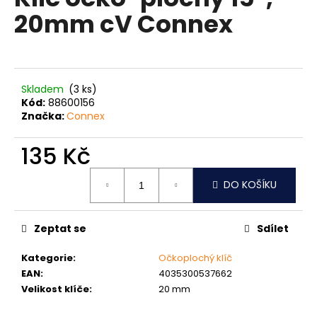
je
a
20mm cV Connex
0,0
z
j
5
í
hvězdiček.
t
?
Skladem
(3 ks)
Kód:
88600156
Značka:
Connex
135 Kč
HLEDAT
Měrná
DO KOŠÍKU
cena:
D
Zeptat se
Sdílet
o
p
Kategorie
:
Očkoplochý klíč
o
EAN
:
4035300537662
r
Velikost klíče
:
20 mm
u