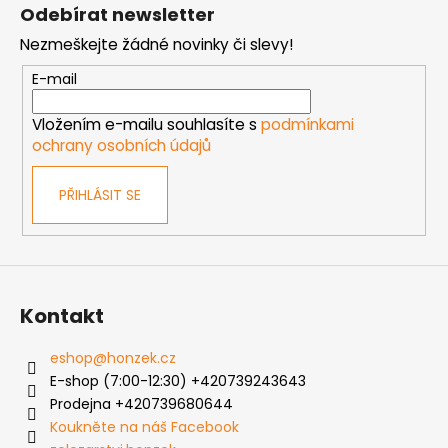
á
Odebírat newsletter
p
Nezmeškejte žádné novinky či slevy!
a
t
E-mail
í
Vložením e-mailu souhlasíte s
podmínkami
ochrany osobních údajů
PŘIHLÁSIT SE
Kontakt
eshop
@
honzek.cz
E-shop (7:00-12:30) +420739243643
Prodejna +420739680644
Koukněte na náš Facebook