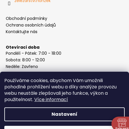
zelezarstvi.honzek
Obchodní podmínky
Ochrana osobních údajů
Kontaktujte nás
Otevírací doba
Pondělí - Pátek: 7:00 - 18:00
Sobota: 8:00 - 12:00
Neděle: Zavřeno
Používáme cookies, abychom Vám umožnili
pohodlné prohlížení webu a díky analýze provozu
webu neustále zlepšovali jeho funkce, výkon a
Instagram
použitelnost.
Více informací
Nastavení
Vytvořil Shoptet
Copyright 2026
ABC Železářství Honzek
. Všechna práva
Zobrazit