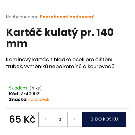
a
j
Průměrné
Neohodnoceno
Podrobnosti hodnocení
í
hodnocení
Kartáč kulatý pr. 140
produktu
t
je
?
mm
0,0
z
5
hvězdiček.
Komínový kartáč z hladké oceli pro čištění
trubek, vyměníků nebo komínů a kouřovodů.
HLEDAT
Skladem
(4 ks)
Kód:
27400021
D
Značka:
Kovoblesk
o
p
o
65 Kč
DO KOŠÍKU
r
Měrná
u
cena: