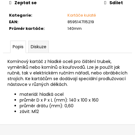
č
Zeptat se
Sdílet
u
j
Kategorie
:
Kartáče kulaté
e
EAN
:
8595147115219
m
Průměr kartáče
:
140mm
e
Popis
Diskuze
VRUT
ZAPUŠTĚNÁ
Komínový kartáč z hladké oceli pro čištění trubek,
HLAVA
PRŮMĚR
vyměníků nebo komínů a kouřovodů. Lze je použít jak
6MM
ručně, tak v elektrickém ručním nářadí, nebo obráběcích
strojích. Ke kartáčům se dodávají speciální prodlužovací
0,60
nástavce v různých délkách.
Kč
materiál: hladká ocel
průměr D x P x L (mm):
14
0 x 100 x 160
průměr drátu (mm): 0,60
závit: M12
Z