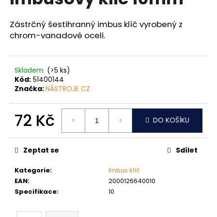
je
a
0,0
z
j
Zástrčný šestihranný imbus klíč vyrobený z
5
chrom-vanadové oceli.
í
hvězdiček.
t
?
Skladem
(>5 ks)
Kód:
51400144
Značka:
NÁSTROJE CZ
HLEDAT
72 Kč
DO KOŠÍKU
Měrná
cena:
Zeptat se
Sdílet
D
o
Kategorie
:
Imbus klíč
p
EAN
:
2000126640010
o
Specifikace
:
10
r
u