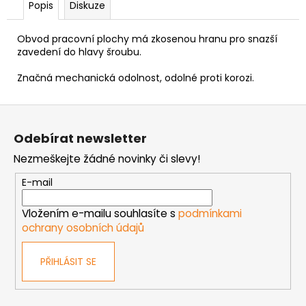
č
Popis
Diskuze
u
j
Obvod pracovní plochy má zkosenou hranu pro snazší
e
zavedení do hlavy šroubu.
m
e
Značná mechanická odolnost, odolné proti korozi.
Z
ŠROUB
á
DO
Odebírat newsletter
KOVU
p
SAMOVRTNÝ
Nezmeškejte žádné novinky či slevy!
a
TEX
ŠESTIHRANNÁ
t
E-mail
HLAVA
í
5,5
MM
Vložením e-mailu souhlasíte s
podmínkami
1
ochrany osobních údajů
Kč
PŘIHLÁSIT SE