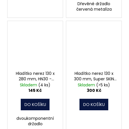
Dřevěné držadlo
červená metalíza
Hladítko nerez 130 x
Hladítko nerez 130 x
280 mm, HN30 -
300 mm, Super SKIN
hladké SKIN TOUCH
TOUCH 062425
Skladem
(4 ks)
Skladem
(>5 ks)
062024
145 Kč
300 Kč
DO KOŠÍKU
DO KOŠÍKU
dvoukomponentní
držadlo