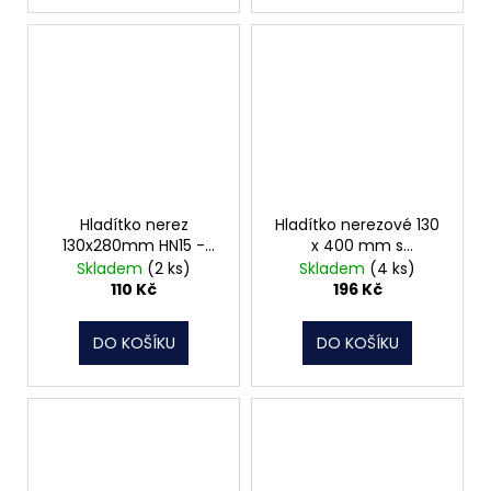
Hladítko nerez
Hladítko nerezové 130
130x280mm HN15 -
x 400 mm s
hladké 062015
celodřevěným
Skladem
(2 ks)
Skladem
(4 ks)
držadlem HN60
110 Kč
196 Kč
062045
DO KOŠÍKU
DO KOŠÍKU