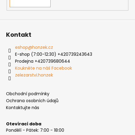
v
ý
p
i
s
Kontakt
u
eshop
@
honzek.cz
E-shop (7:00-12:30) +420739243643
Prodejna +420739680644
Koukněte na náš Facebook
zelezarstvi.honzek
Obchodní podmínky
Ochrana osobních údajů
Kontaktujte nás
Otevírací doba
Pondělí - Pátek: 7:00 - 18:00