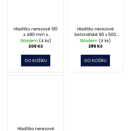
Hladítko nerezové 130
Hladítko nerezové
x 480 mm s
betonářské 90 x 500
celodřevěným
mm, 061924
Skladem
(4 ks)
Skladem
(4 ks)
držadlem HN60
205 Kč
285 Kč
062047
DO KOŠÍKU
DO KOŠÍKU
Hladítko nerezové