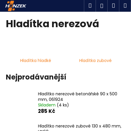
K
Přejít
Hledat
Náku
M
Přihlášen
na
o
obsah
Zpět
Zpět
košík
š
Hladítka nerezová
í
C
k
o
p
o
Hladítka hladké
Hladítka zubové
t
ř
Nejprodávanější
e
b
u
Hladítko nerezové betonářské 90 x 500
j
mm, 061924
Skladem
(4 ks)
e
285 Kč
t
e
Hladítko nerezové zubové 130 x 480 mm,
n