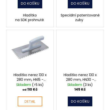
t
DO KOŠÍKU
DO KOŠÍKU
ů
Hladítko
Speciální patentované
na SDK prohnuté
zuby
Hladítko nerez 130 x
Hladítko nerez 130 x
280 mm, HN15 -
280 mm, HN30 -
zubové
hladké držadlo dřevo
Skladem
(>5 ks)
Skladem
(3 ks)
062021
110 Kč
145 Kč
od
DETAIL
DO KOŠÍKU