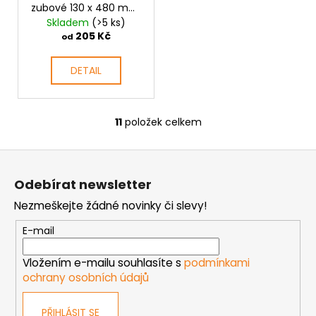
zubové 130 x 480 mm,
HN60
Skladem
(>5 ks)
205 Kč
od
DETAIL
11
položek celkem
O
v
Z
l
á
á
Odebírat newsletter
d
p
a
Nezmeškejte žádné novinky či slevy!
a
c
t
E-mail
í
í
p
Vložením e-mailu souhlasíte s
podmínkami
r
ochrany osobních údajů
v
k
PŘIHLÁSIT SE
y