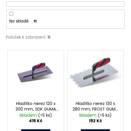
č
u
u
k
j
e
t
Na skladě
11
m
ů
e
Položek k zobrazení:
11
MATICE
V
ŠESTIHRANNÁ
ý
PŘESNÁ
NEREZ
p
0,30
i
Kč
s
p
r
o
Hladítko nerez 120 x
Hladítko nerez 130 x
300 mm, SDK GUMA
280 mm, FROST GUMA
d
062465
062835
Skladem
(>5 ks)
Skladem
(>5 ks)
u
415 Kč
192 Kč
k