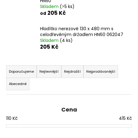
HN60
a
Skladem
(>5 ks)
205 Kč
od
j
í
Hladítko nerezové 130 x 480 mm s
t
celodřevěným držadlem HN60 062047
?
Skladem
(4 ks)
205 Kč
Ř
a
HLEDAT
Doporučujeme
Nejlevnější
Nejdražší
Nejprodávanější
z
Abecedně
e
n
D
í
o
Cena
p
p
o
110
Kč
415
Kč
r
r
o
u
d